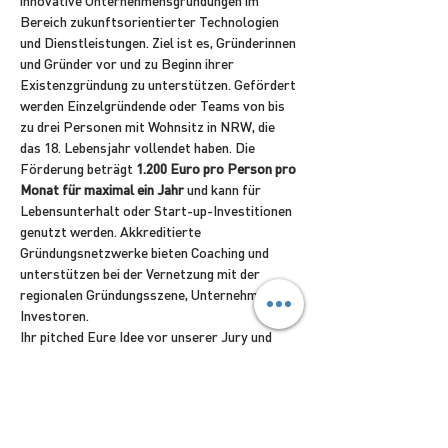
innovative Unternehmensgründungen im 
Bereich zukunftsorientierter Technologien 
und Dienstleistungen. Ziel ist es, Gründerinnen 
und Gründer vor und zu Beginn ihrer 
Existenzgründung zu unterstützen. Gefördert 
werden Einzelgründende oder Teams von bis 
zu drei Personen mit Wohnsitz in NRW, die 
das 18. Lebensjahr vollendet haben. Die 
Förderung beträgt 
1.200 Euro pro Person pro 
Monat für maximal ein Jahr 
und kann für 
Lebensunterhalt oder Start-up-Investitionen 
genutzt werden. Akkreditierte 
Gründungsnetzwerke bieten Coaching und 
unterstützen bei der Vernetzung mit der 
regionalen Gründungsszene, Unternehmen und 
Investoren. 
Ihr pitched Eure Idee vor unserer Jury und 
bekommt dafür fünf Minuten Zeit. Danach gibt 
es eine genauso lange Fragerunde seitens der 
Jury. Nach einer kurzen und geschlossen 
Sitzung der…